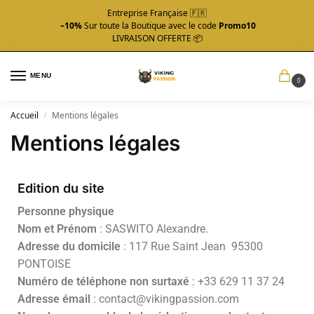
Entreprise Française 🇫🇷
–10%
Sur toute la Boutique avec le code
Promo10
LIVRAISON OFFERTE 📦
MENU
0
Accueil
Mentions légales
/
Mentions légales
Edition du site
Personne physique
Nom et Prénom
: SASWITO Alexandre.
Adresse du domicile
: 117 Rue Saint Jean 95300
PONTOISE
Numéro de téléphone non surtaxé
: +33 629 11 37 24
Adresse émail
: contact@vikingpassion.com