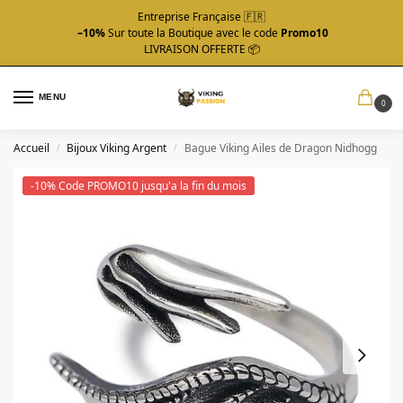
Entreprise Française 🇫🇷
–10%
Sur toute la Boutique avec le code
Promo10
LIVRAISON OFFERTE 📦
MENU
0
Accueil
Bijoux Viking Argent
Bague Viking Ailes de Dragon Nidhogg
/
/
-10% Code PROMO10 jusqu'a la fin du mois