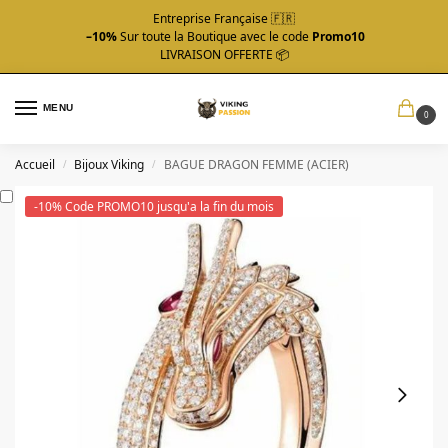
Entreprise Française 🇫🇷
–10%
Sur toute la Boutique avec le code
Promo10
LIVRAISON OFFERTE 📦
MENU
0
Accueil
Bijoux Viking
BAGUE DRAGON FEMME (ACIER)
/
/
-10% Code PROMO10 jusqu'a la fin du mois