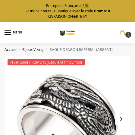
Entreprise Française 🇫🇷
–10%
Sur toute la Boutique avec le code
Promo10
LIVRAISON OFFERTE 📦
MENU
0
Accueil
Bijoux Viking
BAGUE DRAGON IMPÉRIAL (ARGENT)
/
/
-10% Code PROMO10 jusqu'a la fin du mois