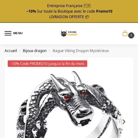
Entreprise Française 🇫🇷
–10%
Sur toute la Boutique avec le code
Promo10
LIVRAISON OFFERTE 📦
MENU
0
Accueil
Bijoux dragon
Bague Viking Dragon Mystérieux
/
/
-10% Code PROMO10 jusqu'a la fin du mois