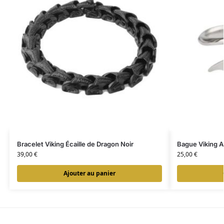
Bracelet Viking Écaille de Dragon Noir
Bague Viking A
39,00
€
25,00
€
Ajouter au panier