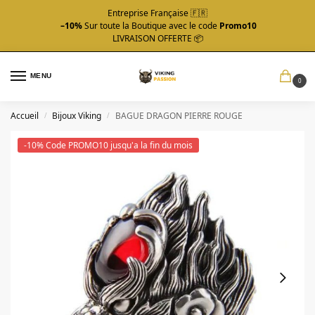
Entreprise Française 🇫🇷
–10%
Sur toute la Boutique avec le code
Promo10
LIVRAISON OFFERTE 📦
MENU
0
Accueil
Bijoux Viking
BAGUE DRAGON PIERRE ROUGE
/
/
-10% Code PROMO10 jusqu'a la fin du mois