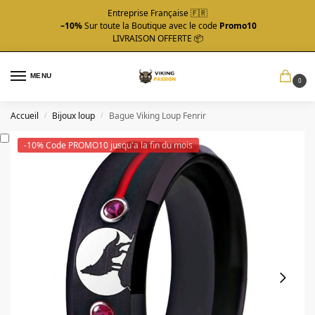
Entreprise Française 🇫🇷
–10%
Sur toute la Boutique avec le code
Promo10
LIVRAISON OFFERTE 📦
MENU
0
Accueil
Bijoux loup
Bague Viking Loup Fenrir
/
/
-10% Code PROMO10 jusqu'a la fin du mois