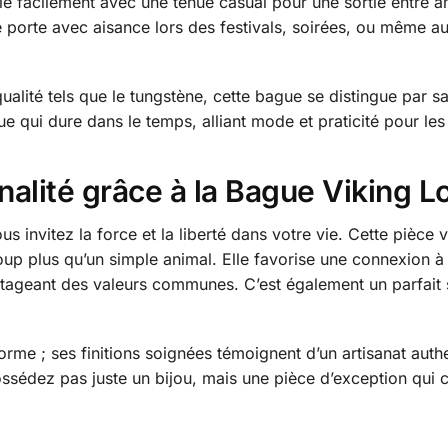
ie facilement avec une tenue casual pour une sortie entre a
e porte avec aisance lors des festivals, soirées, ou même a
alité tels que le tungstène, cette bague se distingue par sa 
ique qui dure dans le temps, alliant mode et praticité pour le
alité grâce à la Bague Viking L
ous invitez la force et la liberté dans votre vie. Cette pièc
up plus qu’un simple animal. Elle favorise une connexion à 
tageant des valeurs communes. C’est également un parfait 
rme ; ses finitions soignées témoignent d’un artisanat authe
ossédez pas juste un bijou, mais une pièce d’exception qui c