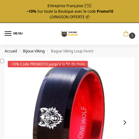
Entreprise Française 🇫🇷
–10%
Sur toute la Boutique avec le code
Promo10
LIVRAISON OFFERTE 📦
MENU
0
Accueil
Bijoux Viking
Bague Viking Loup Fenrir
/
/
-10% Code PROMO10 jusqu'a la fin du mois