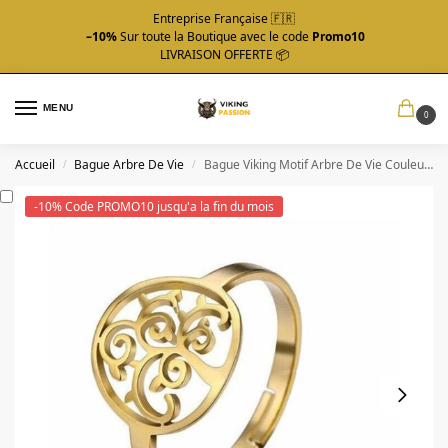
Entreprise Française 🇫🇷
–10%
Sur toute la Boutique avec le code
Promo10
LIVRAISON OFFERTE 📦
MENU
0
Accueil
Bague Arbre De Vie
Bague Viking Motif Arbre De Vie Couleur Or
/
/
-10% Code PROMO10 jusqu'a la fin du mois