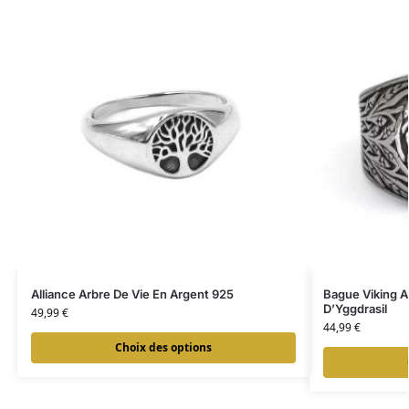
Alliance Arbre De Vie En Argent 925
Bague Viking A
D’Yggdrasil
49,99
€
44,99
€
Choix des options