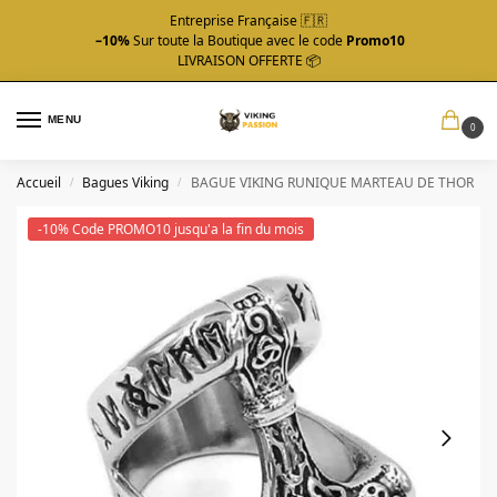
Entreprise Française 🇫🇷
–10%
Sur toute la Boutique avec le code
Promo10
LIVRAISON OFFERTE 📦
MENU
0
Accueil
Bagues Viking
BAGUE VIKING RUNIQUE MARTEAU DE THOR
/
/
-10% Code PROMO10 jusqu'a la fin du mois