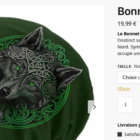
Bonn
19,99
€
Le Bonnet
l’instinct
Nord. Symb
occupe une
No
TAILLE
:
Effacer
Livraison 
Satisf