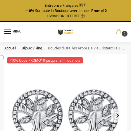
Entreprise Française 🇫🇷
–10%
Sur toute la Boutique avec le code
Promo10
LIVRAISON OFFERTE 📦
MENU
0
Accueil
Bijoux Viking
Boucles d’Oreilles Arbre De Vie Cristaux Feuille Blanche
/
/
-10% Code PROMO10 jusqu'a la fin du mois