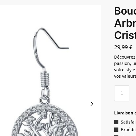
Bouc
Arbr
Cris
29,99
€
Découvrez 
passion, u
votre styl
vos valeur
Livraison 
Satisf
Expédit