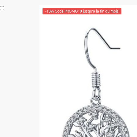
-10% Code PROMO10 jusqu'a la fin du mois