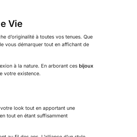
De Vie
e d’originalité à toutes vos tenues. Que
 de vous démarquer tout en affichant de
exion à la nature. En arborant ces
bijoux
e votre existence.
 votre look tout en apportant une
ien tout en étant suffisamment
nt au fil des ans. L’alliance d’un style