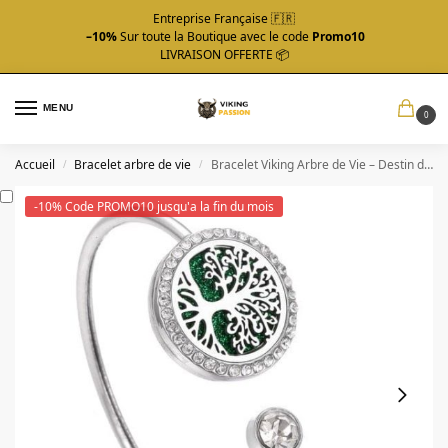
Entreprise Française 🇫🇷
–10%
Sur toute la Boutique avec le code
Promo10
LIVRAISON OFFERTE 📦
MENU
0
Accueil
Bracelet arbre de vie
Bracelet Viking Arbre de Vie – Destin d’Edda
/
/
-10% Code PROMO10 jusqu'a la fin du mois