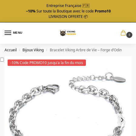
Entreprise Française 🇫🇷
–10%
Sur toute la Boutique avec le code
Promo10
LIVRAISON OFFERTE 📦
MENU
0
Accueil
Bijoux Viking
Bracelet Viking Arbre de Vie – Forge d’Odin
/
/
-10% Code PROMO10 jusqu'a la fin du mois