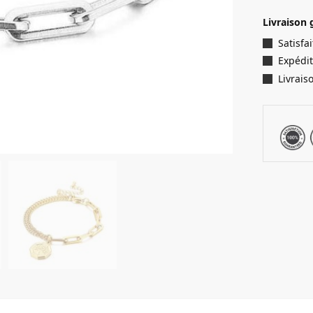
Livraison 
Satisf
Expédit
Livrais