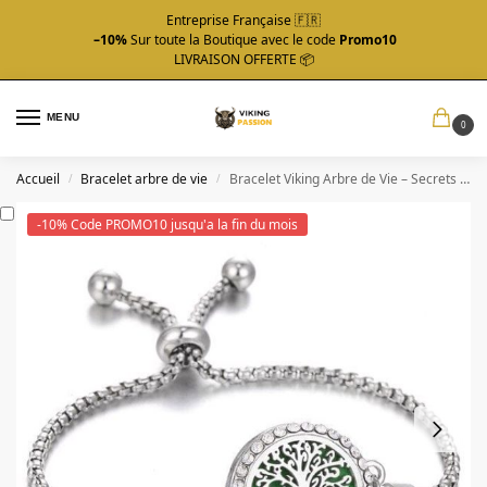
Entreprise Française 🇫🇷
–10%
Sur toute la Boutique avec le code
Promo10
LIVRAISON OFFERTE 📦
MENU
0
Accueil
Bracelet arbre de vie
Bracelet Viking Arbre de Vie – Secrets de Midgard
/
/
-10% Code PROMO10 jusqu'a la fin du mois