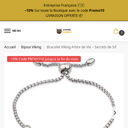
Entreprise Française 🇫🇷
–10%
Sur toute la Boutique avec le code
Promo10
LIVRAISON OFFERTE 📦
MENU
0
Accueil
Bijoux Viking
Bracelet Viking Arbre de Vie – Secrets de Sif
/
/
-10% Code PROMO10 jusqu'a la fin du mois