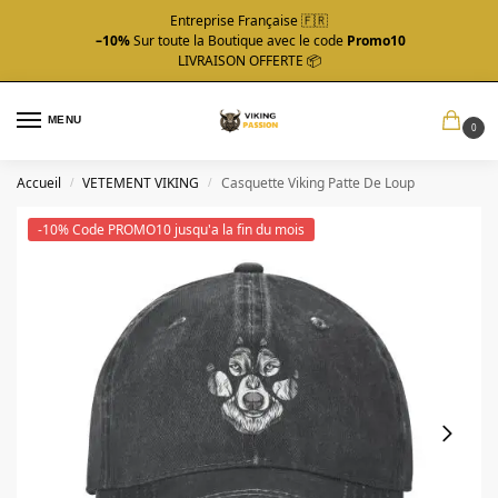
Entreprise Française 🇫🇷
–10%
Sur toute la Boutique avec le code
Promo10
LIVRAISON OFFERTE 📦
MENU
0
Accueil
VETEMENT VIKING
Casquette Viking Patte De Loup
/
/
-10% Code PROMO10 jusqu'a la fin du mois