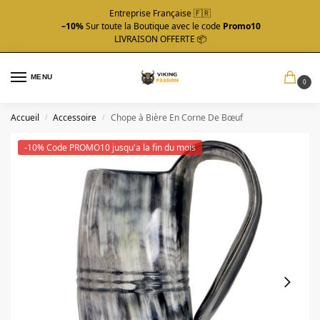
Entreprise Française 🇫🇷
–10%
Sur toute la Boutique avec le code
Promo10
LIVRAISON OFFERTE 📦
MENU
0
Accueil
Accessoire
Chope à Bière En Corne De Bœuf
/
/
-10% Code PROMO10 jusqu'a la fin du mois