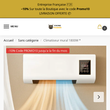
Entreprise Française 🇫🇷
–10%
Sur toute la Boutique avec le code
Promo10
LIVRAISON OFFERTE 📦
MENU
0
Accueil
Sans catégorie
Climatiseur mural 1800W *
/
/
-10% Code PROMO10 jusqu'a la fin du mois