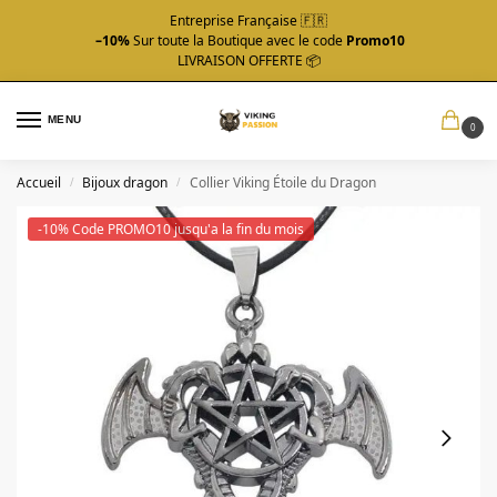
Entreprise Française 🇫🇷
–10%
Sur toute la Boutique avec le code
Promo10
LIVRAISON OFFERTE 📦
MENU
0
Accueil
Bijoux dragon
Collier Viking Étoile du Dragon
/
/
-10% Code PROMO10 jusqu'a la fin du mois