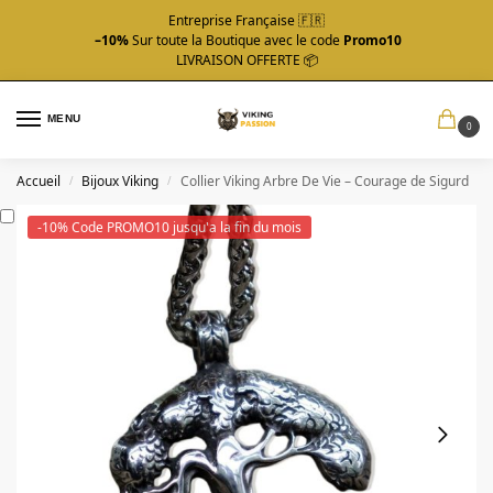
Entreprise Française 🇫🇷
–10%
Sur toute la Boutique avec le code
Promo10
LIVRAISON OFFERTE 📦
MENU
0
Accueil
Bijoux Viking
Collier Viking Arbre De Vie – Courage de Sigurd
/
/
-10% Code PROMO10 jusqu'a la fin du mois