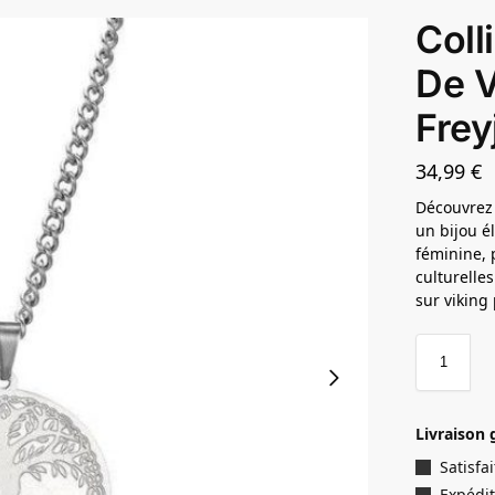
Coll
De V
Frey
34,99
€
Découvrez l
un bijou é
féminine, 
culturelle
sur viking
Livraison 
Satisf
Expédit