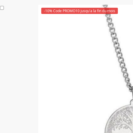
-10% Code PROMO10 jusqu'a la fin du mois