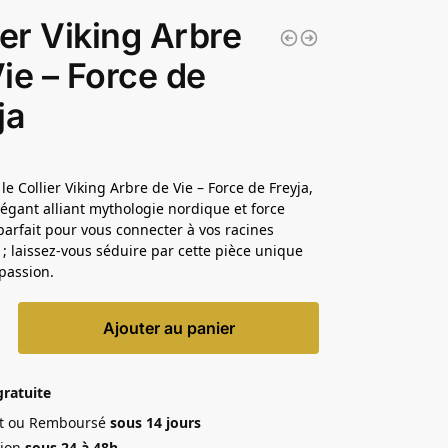
ier Viking Arbre
ie – Force de
ja
e Collier Viking Arbre de Vie – Force de Freyja,
légant alliant mythologie nordique et force
parfait pour vous connecter à vos racines
s ; laissez-vous séduire par cette pièce unique
 passion.
Ajouter au panier
gratuite
ait ou Remboursé
sous 14 jours
ion
sous 24 à 48h