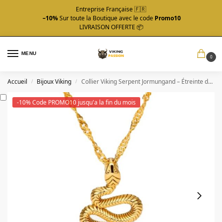
Entreprise Française 🇫🇷
–10%
Sur toute la Boutique avec le code
Promo10
LIVRAISON OFFERTE 📦
MENU
0
Accueil
Bijoux Viking
Collier Viking Serpent Jormungand – Étreinte du Monde
/
/
-10% Code PROMO10 jusqu'a la fin du mois