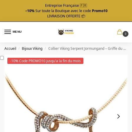
Entreprise Française 🇫🇷
–10%
Sur toute la Boutique avec le code
Promo10
LIVRAISON OFFERTE 📦
MENU
0
Accueil
Bijoux Viking
Collier Viking Serpent Jormungand – Griffe du Destin
/
/
-10% Code PROMO10 jusqu'a la fin du mois