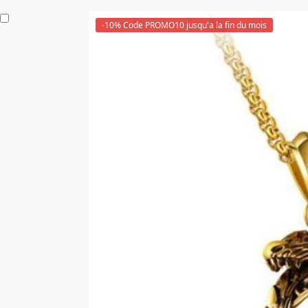
-10% Code PROMO10 jusqu'a la fin du mois