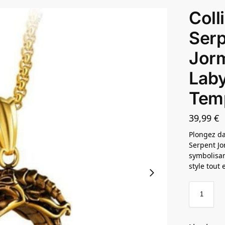
Coll
Ser
Jor
Laby
Tem
39,99
€
Plongez da
Serpent Jo
symbolisan
style tout