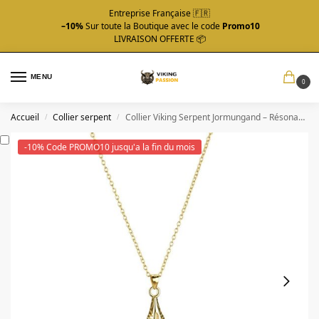
Entreprise Française 🇫🇷
–10%
Sur toute la Boutique avec le code
Promo10
LIVRAISON OFFERTE 📦
MENU
0
Accueil
Collier serpent
Collier Viking Serpent Jormungand – Résonance Primordiale
/
/
-10% Code PROMO10 jusqu'a la fin du mois