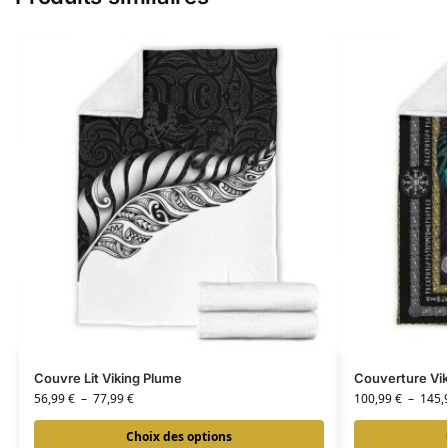
Couvre Lit Viking Plume
Couverture Vi
56,99
€
–
77,99
€
100,99
€
–
145,
Choix des options