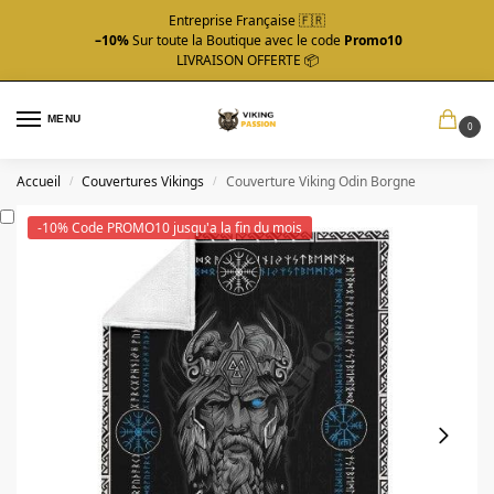
Entreprise Française 🇫🇷
–10%
Sur toute la Boutique avec le code
Promo10
LIVRAISON OFFERTE 📦
MENU
0
Accueil
Couvertures Vikings
Couverture Viking Odin Borgne
/
/
-10% Code PROMO10 jusqu'a la fin du mois