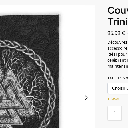
Couv
Trin
95,99
€
Découvrez 
accessoire
idéal pour
célébrant 
maintenant
No
TAILLE
:
Effacer