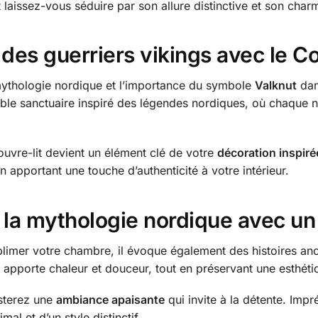
 laissez-vous séduire par son allure distinctive et son char
 des guerriers vikings avec le Co
 mythologie nordique et l’importance du symbole
Valknut
dans
ble sanctuaire inspiré des légendes nordiques, où chaque n
ouvre-lit devient un élément clé de votre
décoration inspiré
en apportant une touche d’authenticité à votre intérieur.
a mythologie nordique avec un 
blimer votre chambre, il évoque également des histoires anc
it apporte chaleur et douceur, tout en préservant une esthé
esterez une
ambiance apaisante
qui invite à la détente. Imp
mal et d’un style distinctif.