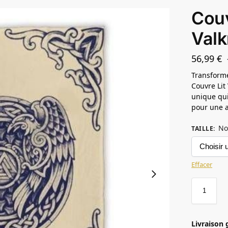
Couv
Valk
56,99
€
Transforme
Couvre Lit
unique qui
pour une a
No
TAILLE
:
Effacer
Livraison 