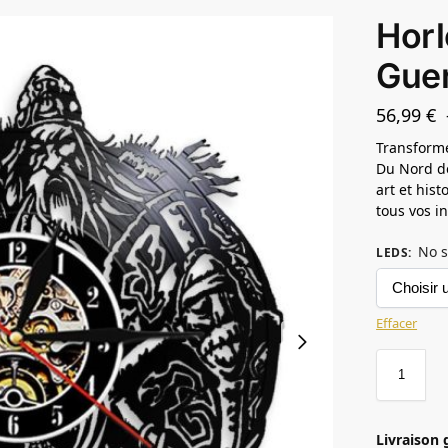
Horl
Guer
56,99
€
Transforme
Du Nord de
art et hist
tous vos in
No s
LEDS
:
Effacer
Livraison 