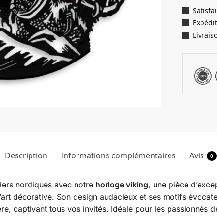
Satisf
Expédit
Livrais
Description
Informations complémentaires
Avis
0
riers nordiques avec notre
horloge viking
, une pièce d’exce
rt décorative. Son design audacieux et ses motifs évocateur
e, captivant tous vos invités. Idéale pour les passionnés d