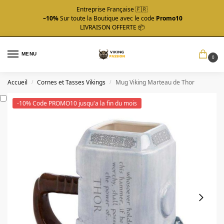
Entreprise Française 🇫🇷
–10%
Sur toute la Boutique avec le code
Promo10
LIVRAISON OFFERTE 📦
MENU
0
Accueil
Cornes et Tasses Vikings
Mug Viking Marteau de Thor
/
/
-10% Code PROMO10 jusqu'a la fin du mois