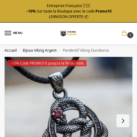
Entreprise Française 🇫🇷
–10%
Sur toute la Boutique avec le code
Promo10
LIVRAISON OFFERTE 📦
MENU
0
Accueil
Bijoux Viking Argent
Pendentif Viking Ouroboros
/
/
-10% Code PROMO10 jusqu'a la fin du mois