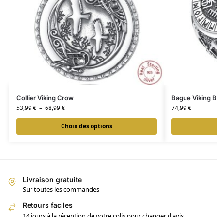
Collier Viking Crow
Bague Viking 
53,99
€
–
68,99
€
74,99
€
Choix des options
Livraison gratuite
Sur toutes les commandes
Retours faciles
14 jours à la réception de votre colis pour changer d'avis