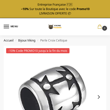
Entreprise Française 🇫🇷
–10%
Sur toute la Boutique avec le code
Promo10
LIVRAISON OFFERTE 📦
MENU
0
Accueil
Bijoux Viking
Perle Croix Celtique
/
/
-10% Code PROMO10 jusqu'a la fin du mois