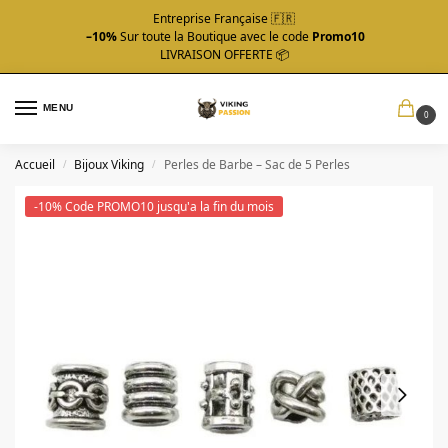
Entreprise Française 🇫🇷
–10%
Sur toute la Boutique avec le code
Promo10
LIVRAISON OFFERTE 📦
MENU
0
Accueil
Bijoux Viking
Perles de Barbe – Sac de 5 Perles
/
/
-10% Code PROMO10 jusqu'a la fin du mois