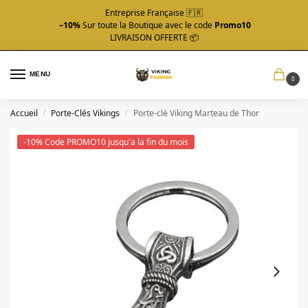
Entreprise Française 🇫🇷
–10%
Sur toute la Boutique avec le code
Promo10
LIVRAISON OFFERTE 📦
MENU
0
Accueil
Porte-Clés Vikings
Porte-clé Viking Marteau de Thor
/
/
-10% Code PROMO10 jusqu'a la fin du mois