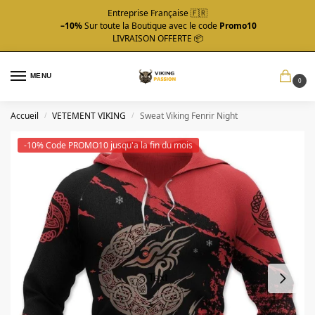
Entreprise Française 🇫🇷
–10%
Sur toute la Boutique avec le code
Promo10
LIVRAISON OFFERTE 📦
MENU
0
Accueil
VETEMENT VIKING
Sweat Viking Fenrir Night
/
/
-10% Code PROMO10 jusqu'a la fin du mois