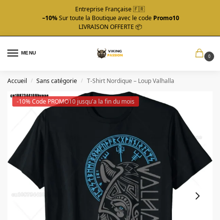
Entreprise Française 🇫🇷
–10%
Sur toute la Boutique avec le code
Promo10
LIVRAISON OFFERTE 📦
MENU
0
Accueil
Sans catégorie
T-Shirt Nordique – Loup Valhalla
/
/
-10% Code PROMO10 jusqu'a la fin du mois