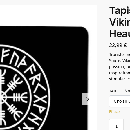
Tapi
Viki
Hea
22,99
€
Transforme
Souris Vik
passion, u
inspiratio
stimuler vo
No
TAILLE
:
Effacer