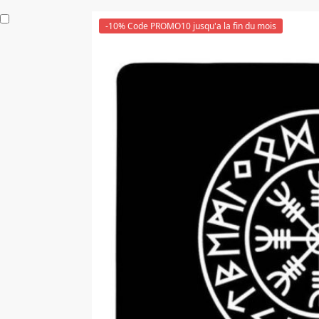
-10% Code PROMO10 jusqu'a la fin du mois