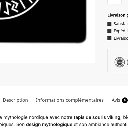
Livraison 
Satisf
Expédit
Livrais
Description
Informations complémentaires
Avis
0
 la mythologie nordique avec notre
tapis de souris viking
, b
 épiques. Son
design mythologique
et son ambiance authenti