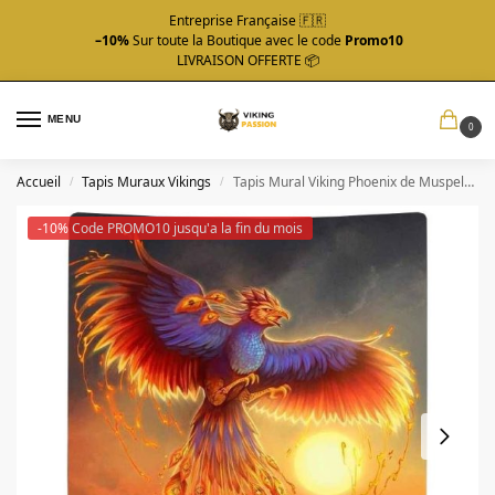
Entreprise Française 🇫🇷
–10%
Sur toute la Boutique avec le code
Promo10
LIVRAISON OFFERTE 📦
MENU
0
Accueil
Tapis Muraux Vikings
Tapis Mural Viking Phoenix de Muspelheim
/
/
-10% Code PROMO10 jusqu'a la fin du mois