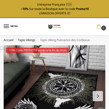
Entreprise Française 🇫🇷
–10%
Sur toute la Boutique avec le code
Promo10
LIVRAISON OFFERTE 📦
MENU
0
Accueil
Tapis Vikings
Tapis Viking Puissance des Corbeaux
/
/
-10% Code PROMO10 jusqu'a la fin du mois