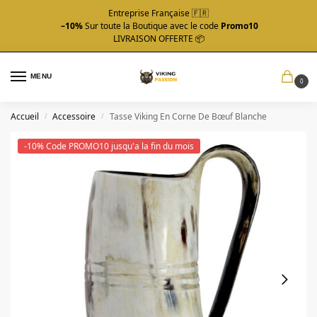
Entreprise Française 🇫🇷
–10%
Sur toute la Boutique avec le code
Promo10
LIVRAISON OFFERTE 📦
MENU
0
Accueil
Accessoire
Tasse Viking En Corne De Bœuf Blanche
/
/
-10% Code PROMO10 jusqu'a la fin du mois