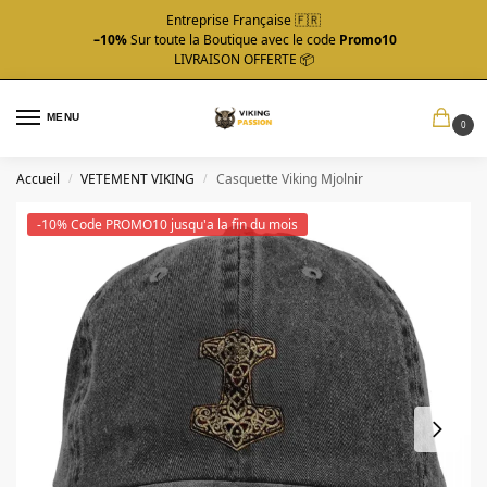
Entreprise Française 🇫🇷
–10%
Sur toute la Boutique avec le code
Promo10
LIVRAISON OFFERTE 📦
MENU
0
Accueil
VETEMENT VIKING
Casquette Viking Mjolnir
/
/
-10% Code PROMO10 jusqu'a la fin du mois