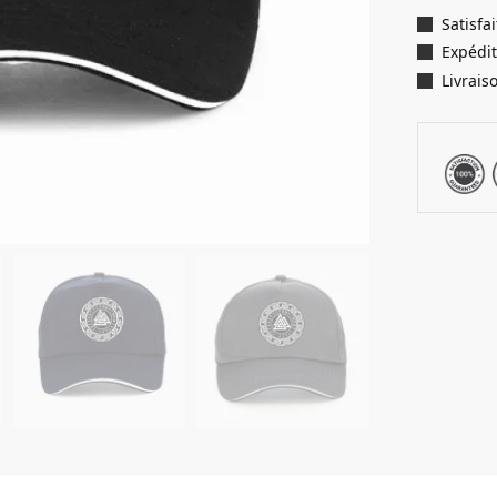
Satisf
Expédit
Livrais