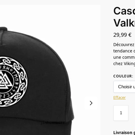
Casq
Valk
29,99
€
Découvrez 
tendance q
une commu
chez Vikin
COULEUR
:
Effacer
Livraison 