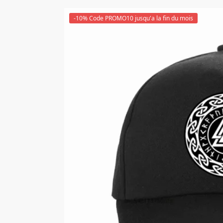
-10% Code PROMO10 jusqu'a la fin du mois