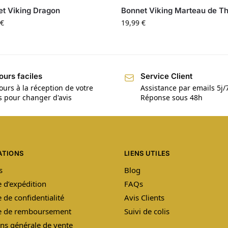
t Viking Dragon
Bonnet Viking Marteau de T
€
19,99
€
ours faciles
Service Client
ours à la réception de votre
Assistance par emails 5j/
is pour changer d'avis
Réponse sous 48h
ATIONS
LIENS UTILES
s
Blog
e d’expédition
FAQs
e de confidentialité
Avis Clients
ue de remboursement
Suivi de colis
ns générale de vente