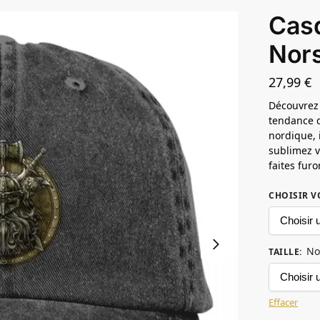
Casq
Nors
27,99
€
Découvrez 
tendance qu
nordique, 
sublimez v
faites fur
CHOISIR V
No
TAILLE
:
Effacer