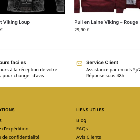
 Viking Loup
Pull en Laine Viking – Rouge
€
29,90
€
ours faciles
Service Client
ours à la réception de votre
Assistance par emails 5j/
is pour changer d'avis
Réponse sous 48h
ATIONS
LIENS UTILES
s
Blog
e d’expédition
FAQs
e de confidentialité
Avis Clients