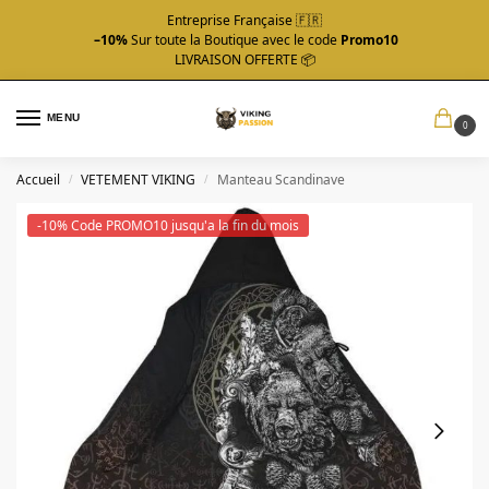
Entreprise Française 🇫🇷
–10%
Sur toute la Boutique avec le code
Promo10
LIVRAISON OFFERTE 📦
MENU
0
Accueil
VETEMENT VIKING
Manteau Scandinave
/
/
-10% Code PROMO10 jusqu'a la fin du mois