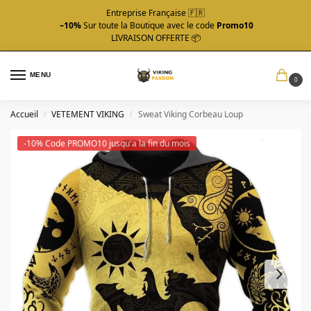
Entreprise Française 🇫🇷
–10%
Sur toute la Boutique avec le code
Promo10
LIVRAISON OFFERTE 📦
MENU
0
Accueil
VETEMENT VIKING
Sweat Viking Corbeau Loup
/
/
-10% Code PROMO10 jusqu'a la fin du mois