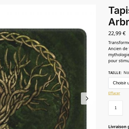
Tapi
Arbr
22,99
€
Transforme
Ancien de 
mythologie
pour stimu
No
TAILLE
:
Effacer
Livraison 